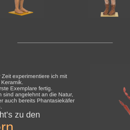
_________________________________________
r Zeit experimentiere ich mit
 Keramik.
ste Exemplare fertig.
 sind angelehnt an die Natur,
er auch bereits Phantasiekäfer
.
ht's zu den
rn