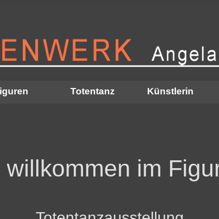
Menü überspringen
iguren
Totentanz
Künstlerin
▼
h willkommen im Figu
Totentanzausstellung