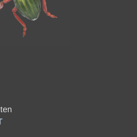
nten
T