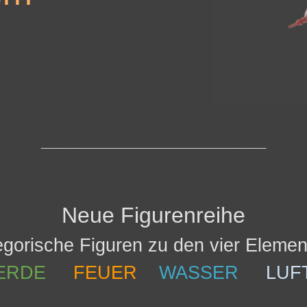
_________________________________________
Neue Figurenreihe
egorische Figuren zu den vier Eleme
ERDE
FEUER
WASSER
LUF