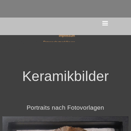
Direkt zum Seiteninhalt
Menü überspringen
Impressum
Keramikbilder
Datenschutzerklärung
Figuren > Portraitarbeiten
Keramikbilder
Portraits nach Fotovorlagen